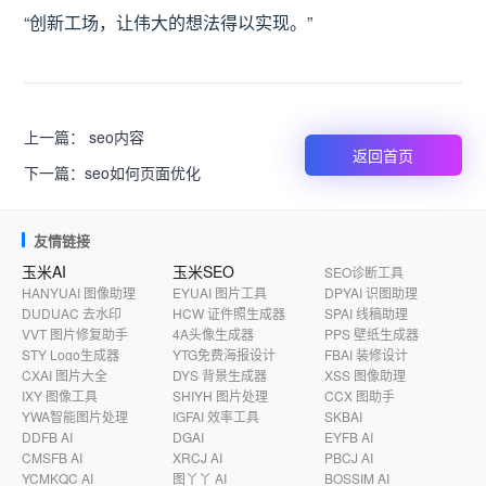
“创新工场，让伟大的想法得以实现。”
上一篇：
seo内容
返回首页
下一篇：
seo如何页面优化
友情链接
玉米AI
玉米SEO
SEO诊断工具
HANYUAI 图像助理
EYUAI 图片工具
DPYAI 识图助理
DUDUAC 去水印
HCW 证件照生成器
SPAI 线稿助理
VVT 图片修复助手
4A头像生成器
PPS 壁纸生成器
STY Logo生成器
YTG免费海报设计
FBAI 装修设计
CXAI 图片大全
DYS 背景生成器
XSS 图像助理
IXY 图像工具
SHIYH 图片处理
CCX 图助手
YWA智能图片处理
IGFAI 效率工具
SKBAI
DDFB AI
DGAI
EYFB AI
CMSFB AI
XRCJ AI
PBCJ AI
YCMKQC AI
图丫丫 AI
BOSSIM AI